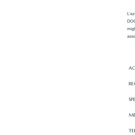
L’a
DOC 
migl
asso
AC
RE
SP
ME
TE