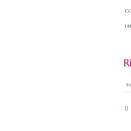
CO
I 
R