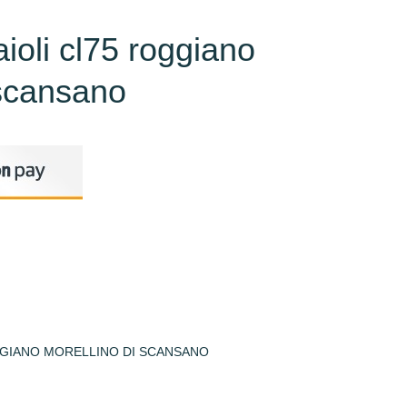
ioli cl75 roggiano
 scansano
GGIANO MORELLINO DI SCANSANO