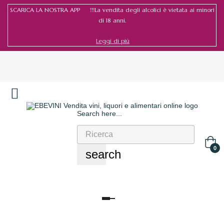
SCARICA LA NOSTRA APP !!!La vendita degli alcolici è vietata ai minori
di 18 anni.
Leggi di più
Search here...
Accedi
/
Registrati
0
search
navigazione
Toggle