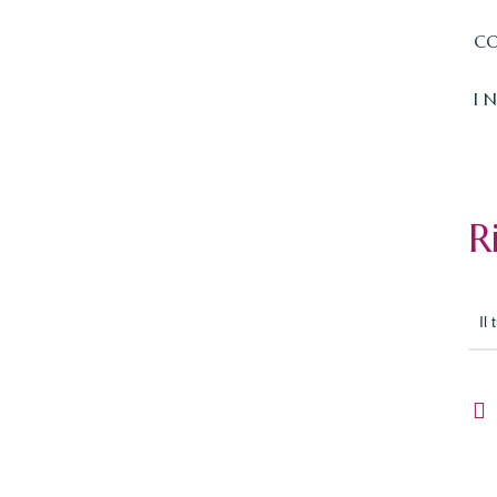
CO
I 
R