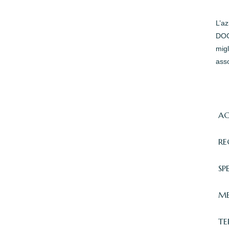
L’a
DOC 
migl
asso
AC
RE
SP
ME
TE