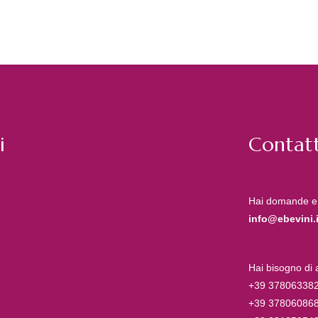
i
Contatt
Hai domande e
info@ebevini.i
Hai bisogno di
+39 37806338
+39 37806086