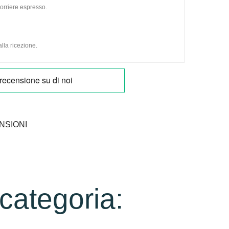
orriere espresso.
lla ricezione.
NSIONI
 categoria: