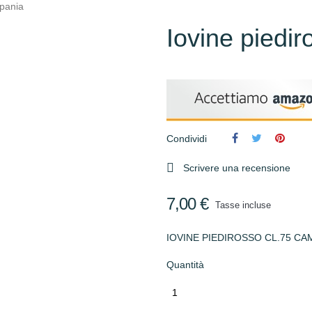
mpania
Iovine piedi
Condividi

Scrivere una recensione
7,00 €
Tasse incluse
IOVINE PIEDIROSSO CL.75 CA
Quantità