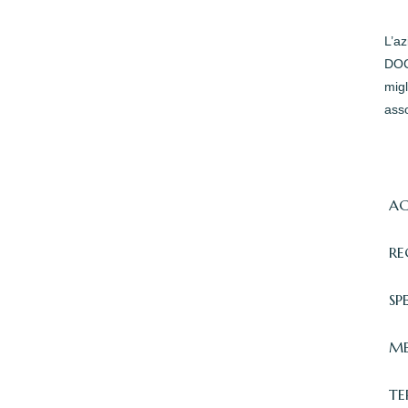
L’a
DOC 
migl
asso
AC
RE
SP
ME
TE