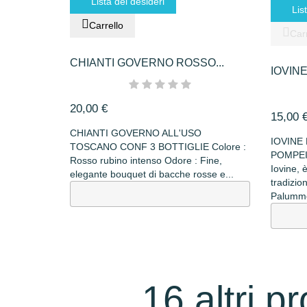
Lista dei desideri
Lis
Carrello
Carr
CHIANTI GOVERNO ROSSO...
IOVINE
20,00 €
15,00 
CHIANTI GOVERNO ALL'USO
IOVINE
TOSCANO CONF 3 BOTTIGLIE Colore :
POMPEIA
Rosso rubino intenso Odore : Fine,
Iovine, 
elegante bouquet di bacche rosse e...
tradizio
Palummo”
16 altri p