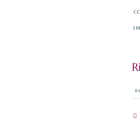
CO
I 
R