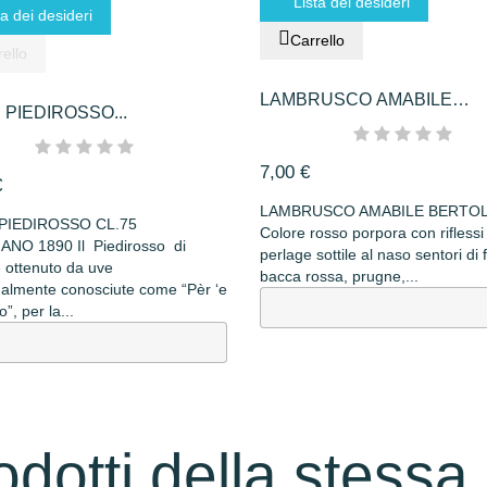
Lista dei desideri
ta dei desideri
Carrello
ello
LAMBRUSCO AMABILE
 PIEDIROSSO...
BERTOLANI
7,00 €
€
LAMBRUSCO AMABILE BERTOL
 PIEDIROSSO CL.75
Colore rosso porpora con riflessi
NO 1890 Il Piedirosso di
perlage sottile al naso sentori di 
è ottenuto da uve
bacca rossa, prugne,...
nalmente conosciute come “Pèr ‘e
, per la...
rodotti della stessa