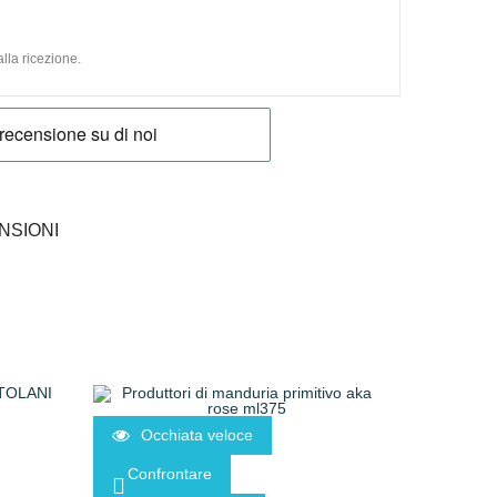
lla ricezione.
NSIONI
Occhiata veloce
Confrontare