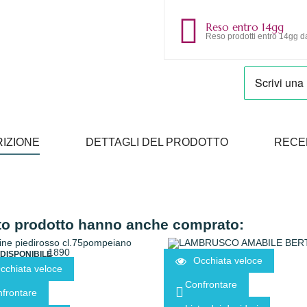
Reso entro 14gg
Reso prodotti entro 14gg da
IZIONE
DETTAGLI DEL PRODOTTO
RECE
sto prodotto hanno anche comprato:
DISPONIBILE
Occhiata veloce
cchiata veloce
Confrontare
frontare