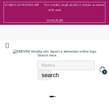
SCARICA LA NOSTRA APP !!!La vendita degli alcolici è vietata ai minori
di 18 anni.
Leggi di più
Search here...
Accedi
/
Registrati
0
search
navigazione
Toggle