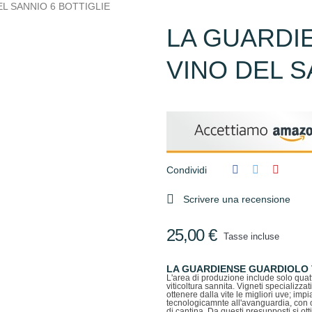
L SANNIO 6 BOTTIGLIE
LA GUARDI
VINO DEL S
Condividi

Scrivere una recensione
25,00 €
Tasse incluse
LA GUARDIENSE GUARDIOLO V
L'area di produzione include solo quatt
viticoltura sannita. Vigneti specializz
ottenere dalla vite le migliori uve; im
tecnologicamnte all'avanguardia, con ol
di cantina. Da questi presupposti si ott