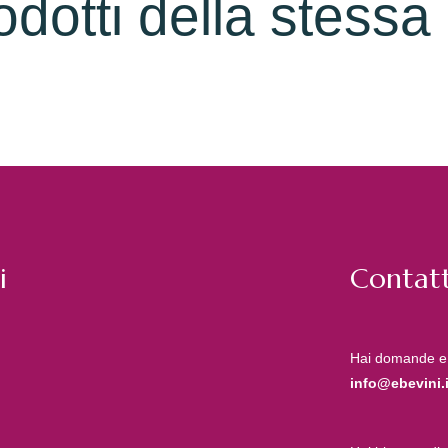
rodotti della stessa
i
Contatt
Hai domande e
info@ebevini.i