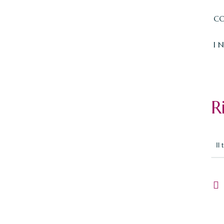
CO
I 
R