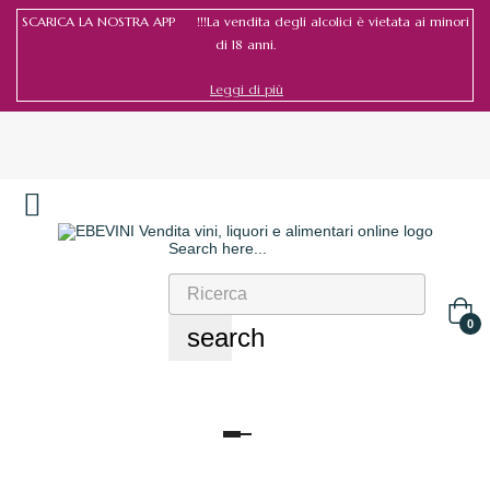
SCARICA LA NOSTRA APP !!!La vendita degli alcolici è vietata ai minori
di 18 anni.
Leggi di più
Search here...
Accedi
/
Registrati
0
search
navigazione
Toggle