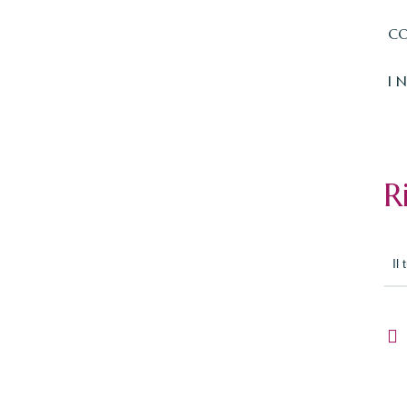
CO
I 
R