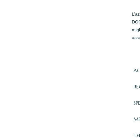
L’a
DOC 
migl
asso
AC
RE
SP
ME
TE