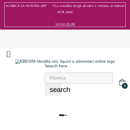
SCARICA LA NOSTRA APP !!!La vendita degli alcolici è vietata ai minori
di 18 anni.
Leggi di più
Search here...
Accedi
/
Registrati
0
search
navigazione
Toggle