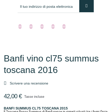
Banfi vino cl75 summus
toscana 2016

Scrivere una recensione
42,00 €
Tasse incluse
BANFI SUMMUS CL75 TOSCANA 2015
Il Toscana Rosso Summus di Banfi nasce in vigneti situati tra i fiumi Orcia