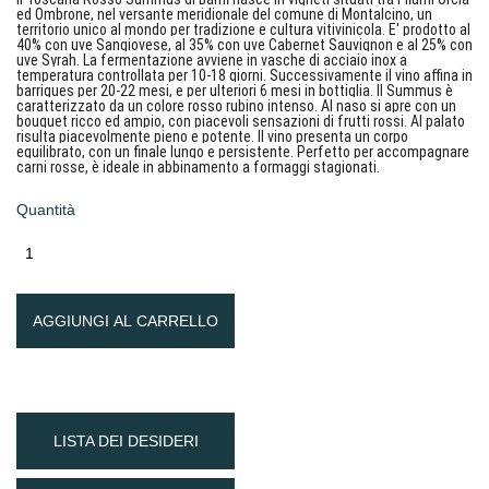
ed Ombrone, nel versante meridionale del comune di Montalcino, un
territorio unico al mondo per tradizione e cultura vitivinicola. E' prodotto al
40% con uve Sangiovese, al 35% con uve Cabernet Sauvignon e al 25% con
uve Syrah. La fermentazione avviene in vasche di acciaio inox a
temperatura controllata per 10-18 giorni. Successivamente il vino affina in
barriques per 20-22 mesi, e per ulteriori 6 mesi in bottiglia. Il Summus è
caratterizzato da un colore rosso rubino intenso. Al naso si apre con un
bouquet ricco ed ampio, con piacevoli sensazioni di frutti rossi. Al palato
risulta piacevolmente pieno e potente. Il vino presenta un corpo
equilibrato, con un finale lungo e persistente. Perfetto per accompagnare
carni rosse, è ideale in abbinamento a formaggi stagionati.
Quantità
AGGIUNGI AL CARRELLO
LISTA DEI DESIDERI