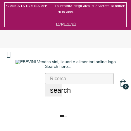
SCARICA LA NOSTRA APP !!!La vendita degli alcolici è vietata ai minori
di 18 anni.
Leggi di più
Search here...
Accedi
/
Registrati
0
search
navigazione
Toggle