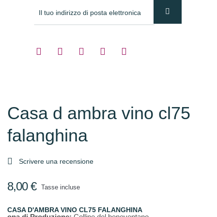
Casa d ambra vino cl75
falanghina

Scrivere una recensione
8,00 €
Tasse incluse
CASA D'AMBRA VINO CL75 FALANGHINA
ona di Produzione:
Colline del beneventano.