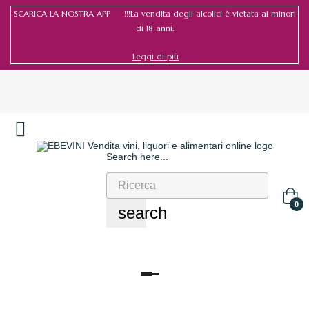
SCARICA LA NOSTRA APP !!!La vendita degli alcolici è vietata ai minori
di 18 anni.
Leggi di più
Search here...
Accedi
/
Registrati
0
search
navigazione
Toggle