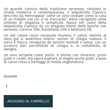
Un grande classico della tradizione veronese, rivisitato in
chiave moderna e contemporanea, il Valpolicella Classico,
descritto da Hemingway“ come un vino cordiale come la casa
di un fratello con cui si va d’accordo”, viene riproposto come
simbolo di eleganza e semplicità. Nasce nel cuore della
Valpolicella Classica da un pregiato blend delle tipiche uve
veronesi, Corvina 70%, Rondinella 25% e Molinara 5%.
Un bel colore rosso cerasuolo illumina il calice, mentre al
naso già si avvertono intensi sentori di ciliegia matura. Il
sorso è fresco, rinvigorito da tannini morbidi e setosi, con un
accenno ben percettibile di ciliegia e, in sottofondo, di
vaniglia.
Un vino versatile come pochi, è ottimo con minestre, primi
piatti e risotti, ma saprà esaltare al meglio anche piatti a base
di carne rossa e formaggi di media stagionatura.
Quantità
AGGIUNGI AL CARRELLO