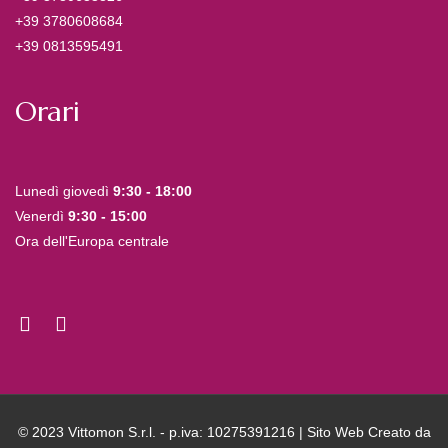
+39 3780608684
+39 0813595491
Orari
Lunedì giovedì
9:30 - 18:00
Venerdì
9:30 - 15:00
Ora dell'Europa centrale
© 2023 Vittomon S.r.l. - p.iva: 10275391216 | Sito Web Creato da